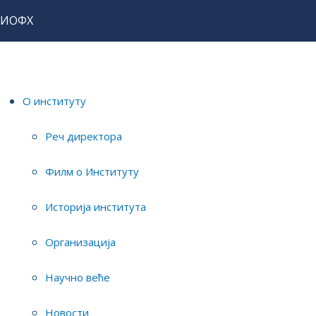
ИОФХ
Почетна
Истраживања
Истраживачи
О институту
Реч директора
Филтер
Чисти
Филм о Институту
Прикажи бр
Историја института
Александра Радуловић
Организација
научни сарадник
Научно веће
Новости