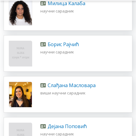
Милица Калаба
научни сарадник
Борис Рајчић
научни сарадник
Слађана Масловара
виши научни сарадник
Дејана Поповић
научни сарадник