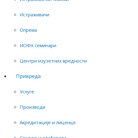
Истраживачи
Марија Петровић
Опрема
виши научни сарадник
ИОФХ семинари
Центри изузетних вредности
Снежана Златановић
Привреда
виши научни сарадник
Услуге
Производи
Милош Маринковић
научни сарадник
Акредитације и лиценце
Студије и елаборати