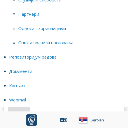
Партнери
Данка Радић
виши научни сарадник
Односи с корисницима
Општа правила пословања
Јована Вундук
Репозиторијум радова
виши научни сарадник
Документи
Контакт
Димитрије Мара
Webmail
научни сарадник
Serbian