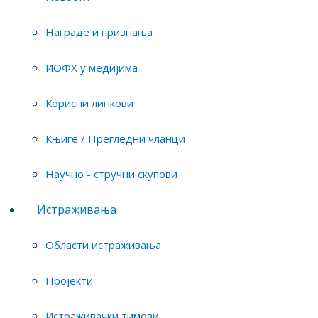
Небојша Беговић
научни сарадник
Награде и признања
ИОФХ у медијима
Аца Јовановић
Корисни линкови
научни сарадник
Књиге / Прегледни чланци
Научно - стручни скупови
Јелена Сенћански
Истраживања
научни сарадник
Области истраживања
Пројекти
Марина Јовановић
научни сарадник
Истраживачки тимови