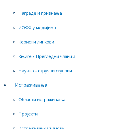
Награде и признања
Тим истраживача
ИОФХ у медијима
Физичка хемија материјала: примене у
водоничној енергији и заштити животне
Корисни линкови
средине
Књиге / Прегледни чланци
Научно - стручни скупови
Пројекти на којима је истраживач
Истраживања
ангажован
Области истраживања
Пројекти
Истраживачки тимови