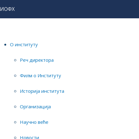
ИОФХ
Почетна
Истраживања
Истраживачи
Небојша Беговић
О институту
научни сарадник
Реч директора
Филм о Институту
Историја института
Организација
Научно веће
Мејл:
---
Телефон:
---
Новости