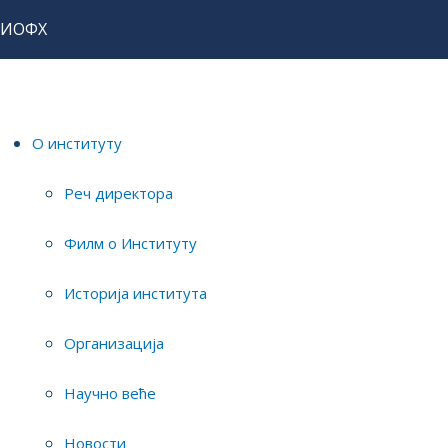
ИОФХ
Почетна
Истраживања
Истраживачи
Марина Јовановић
О институту
научни сарадник
Реч директора
Филм о Институту
Историја института
Организација
Научно веће
Мејл:
---
Телефон:
---
Новости