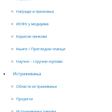
Преузмите:
CV истраживача
Награде и признања
ИОФХ у медијима
Тим истраживача
Корисни линкови
Биотехнологија
Књиге / Прегледни чланци
Научно - стручни скупови
Истраживања
Пројекти на којима је истраживач
Области истраживања
ангажован
Пројекти
PoC 5786: Development of low-energy jelly drops
enriched with apple and beetroot pomace for
Истраживачки тимови