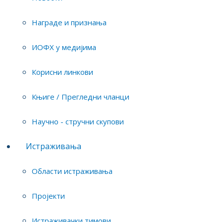
Награде и признања
Тим истраживача
ИОФХ у медијима
Физичка хемија материјала: примене у
водоничној енергији и заштити животне
Корисни линкови
средине
Књиге / Прегледни чланци
Биотехнологија
Научно - стручни скупови
Истраживања
Области истраживања
Пројекти на којима је истраживач
ангажован
Пројекти
Зелени Ваучер, Циркуларне заједнице у
Истраживачки тимови