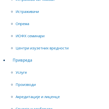
пројекат:
Истраживачи
Дарко Мицић
Саша Ђуровић
Опрема
Лато Пезо
Сања Остојић
ИОФХ семинари
Центри изузетних вредности
Привреда
ИНСТИТУТ ЗА ОПШТУ И ФИЗИЧКУ ХЕМИЈУ
Услуге
Студентски трг 12/V, 11158 Београд
Производи
Поштански фах 45, 11158 Београд, Србија
Акредитације и лиценце
Тел: +381 11 2185 243
E-mail:
tmandic@iofh.bg.ac.rs
;
sblagojevic@iofh.bg.ac.rs
Студије и елаборати