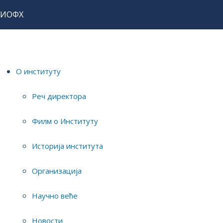
ИОФХ
Почетна
Истраживања
Пројекти
Интернационални пројекти
О институту
ПРОЈЕКТИ
Реч директора
Национални пројекти
Интернационални пројекти
Филм о Институту
Историја института
Erasmus (2021-1-HR01-
Организација
KA220- HED
Научно веће
-000023012): Zero food
waste education of the
Новости