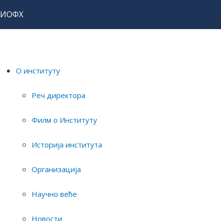
ИОФХ
Home
О институту
Новости
Новости
О институту
Реч директора
ИЗРАДА ПЛАНА
Филм о Институту
ИНТЕГРИТЕТА
Историја института
Details
Published: 09.06.2022
Организација
Научно веће
Новости