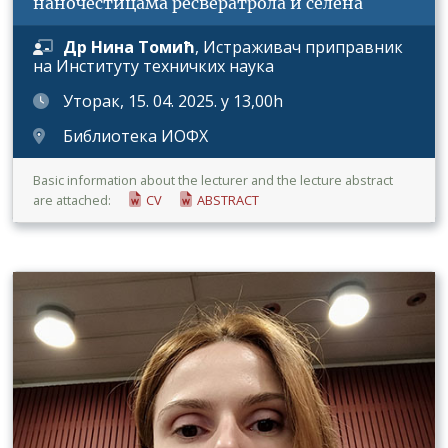
наночестицама ресвератрола и селена
Др Нина Томић
,
Истраживач приправник
на Институту техничких наука
Уторак, 15. 04. 2025. у 13,00h
Библиотека ИОФХ
Basic information about the lecturer and the lecture abstract
are attached:
CV
ABSTRACT