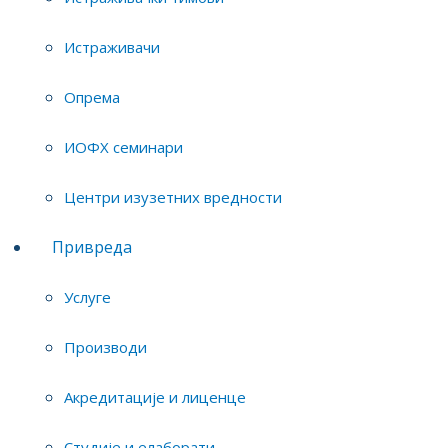
Библиотека ИОФХ
Истраживачи
Basic information about the lecturer and the lecture abstract
are attached:
CV
ABSTRACT
Опрема
ИОФХ семинари
Центри изузетних вредности
Привреда
Услуге
Производи
Акредитације и лиценце
Студије и елаборати