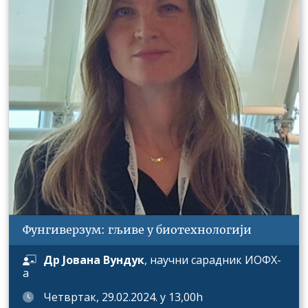
Фунгиверзум: гљиве у биотехнологији
Др Јована Вундук
,
научни сарадник
ИОФХ-
а
Четвртак, 29.02.2024. у 13,00h