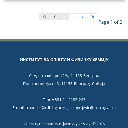
1
2
Page 1 of 2
ИНСТИТУТ ЗА ОПШТУ И ФИЗИЧКУ ХЕМИЈУ
Студентски трг 12/V, 11158 Београд
Поштански фах 45, 11158 Београд, Србија
Тел: +381 11 2185 243
E-mail:
tmandic@iofh.bg.ac.rs
;
sblagojevic@iofh.bg.ac.rs
Институт за општу и физичку хемију © 2026