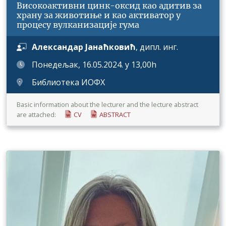
Високоактивни цинк-оксид као адитив за
храну за животиње и као активатор у
процесу вулканизације гума
Александар Јанаћковић
, дипл. инг.
Понедељак, 16.05.2024. у 13,00h
Библиотека ИОФХ
Basic information about the lecturer and the lecture abstract
are attached:
CV
ABSTRACT