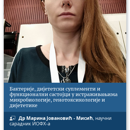
Бактерије, дијететски суплементи и
функционални састојци у истраживањима
микробиологије, генотоксикологије и
дијететике
Др Марина Јовановић - Мисић
,
научни
сарадник
ИОФХ-а