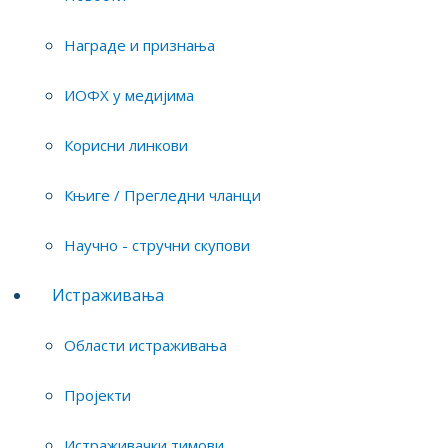
Награде и признања
ИОФХ у медијима
Корисни линкови
Књиге / Прегледни чланци
Научно - стручни скупови
Pr3+ - допирани флуорапатитни
нанокристали као мултифункционални
Истраживања
наноматеријал: од структуре и
луминесценције до потенцијалних
биомедицинских примена
Области истраживања
Др Душан В. Милојков
,
виши научни
Пројекти
сарадник
ИТНМС
Четвртак, 02.07.2026. у 12,00h
Истраживачки тимови