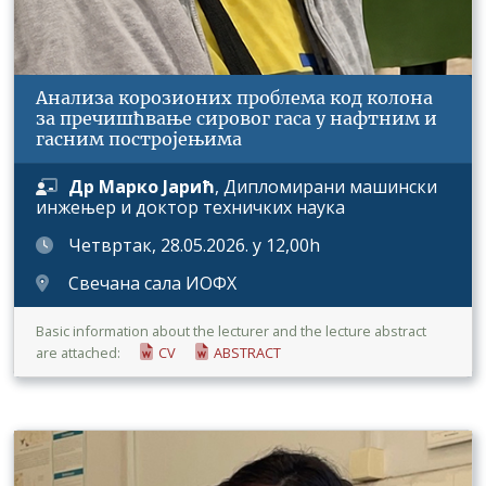
Анализа корозионих проблема код колона
за пречишћвање сировог гаса у нафтним и
гасним постројењима
Др Марко Јарић
, Дипломирани машински
инжењер и доктор техничких наука
Четвртак, 28.05.2026. у 12,00h
Свечана сала ИОФХ
Basic information about the lecturer and the lecture abstract
are attached:
CV
ABSTRACT