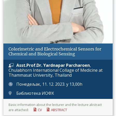
Colorimetric and Electrochemical Sensors for
Chemical and Biological Sensing
Asst.Prof.Dr. Yardnapar Parcharoen
,
Chulabhorn International Collage of Medicine at
Thammasat University, Thailand
Понедељак, 11. 12. 2023. у 13,00h
Библиотека ИОФХ
Basic information about the lecturer and the lecture abstract
are attached:
CV
ABSTRACT