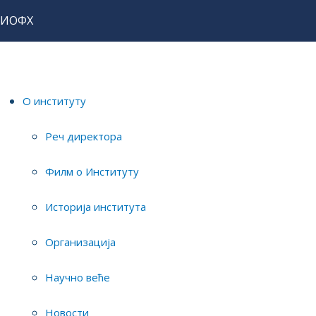
ИОФХ
Home
Истраживања
ИОФХ семинари
О институту
Display #
Реч директора
Филм о Институту
Историја института
Организација
Научно веће
Новости