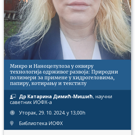
Микро и Наноцелулоза у оквиру
технологија одрживог развоја: Природни
полимери за примене у хидрогеловима,
папиру, котирању и текстилу
Др Катарина Димић-Мишић
,
научни
саветник
ИОФХ-а
Уторак, 29. 10. 2024. у 13,00h
Библиотека ИОФХ