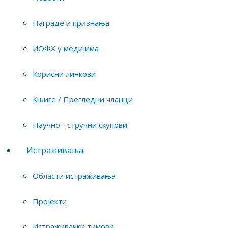
који о
Новости
УНИДО
Награде и признања
Награде и признања
Прогр
ИОФХ у медијима
ИОФХ у медијима
приме
Корисни линкови
Корисни линкови
Више 
Књиге / Прегледни чланци
https
Књиге / Прегледни чланци
https:
Научно - стручни скупови
Научно - стручни скупови
Истраживања
Области истраживања
Пројекти
Истраживачки тимови