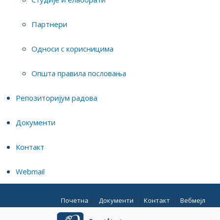
Партнери
Односи с корисницима
Општа правила пословања
Репозиторијум радова
Документи
Контакт
Webmail
Почетна
Документи
Контакт
Вебмејл