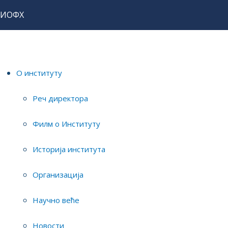
ИОФХ
Home
О институту
Новости
О институту
Реч директора
Но
О ИНСТИТУТУ
Филм о Институту
Реч директора
ИО
Историја института
Филм о Институту
хе
Организација
Историја института
Организација
Научно веће
Detail
Publish
Научно веће
Инсти
Новости