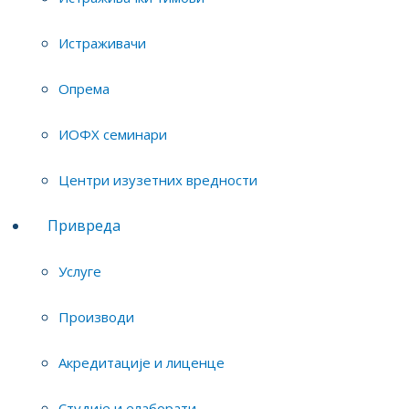
Истраживачи
Опрема
ИОФХ семинари
Центри изузетних вредности
Привреда
Услуге
Производи
Акредитације и лиценце
Студије и елаборати