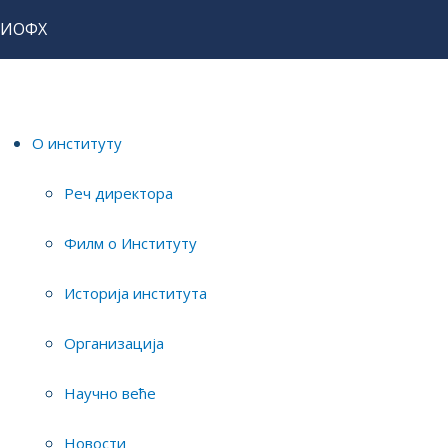
ИОФХ
Home
О институту
Новости
О институту
Реч директора
Но
О ИНСТИТУТУ
Филм о Институту
Реч директора
Ди
Историја института
Филм о Институту
Организација
Историја института
Detail
Publish
Организација
Научно веће
У окв
05/51
Научно веће
Новости