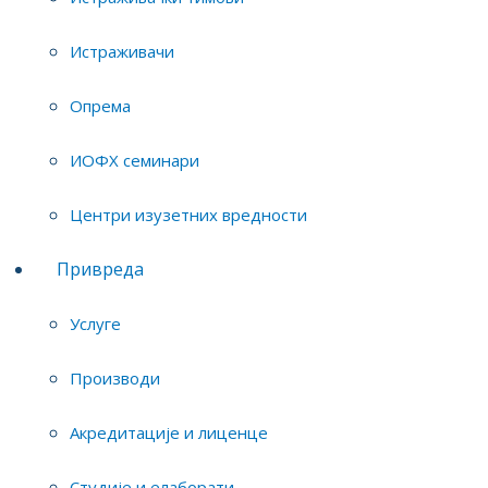
Истраживачи
skola.
Опрема
ИОФХ семинари
Центри изузетних вредности
Привреда
Услуге
Производи
Акредитације и лиценце
Студије и елаборати