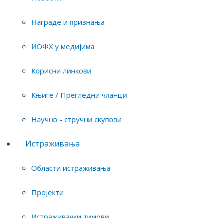
yслов
Новости
диску
Награде и признања
Награде и признања
ИОФХ у медијима
ИОФХ у медијима
Корисни линкови
Корисни линкови
Књиге / Прегледни чланци
Књиге / Прегледни чланци
Научно - стручни скупови
Научно - стручни скупови
Истраживања
Области истраживања
Пројекти
Истраживачки тимови
Прија